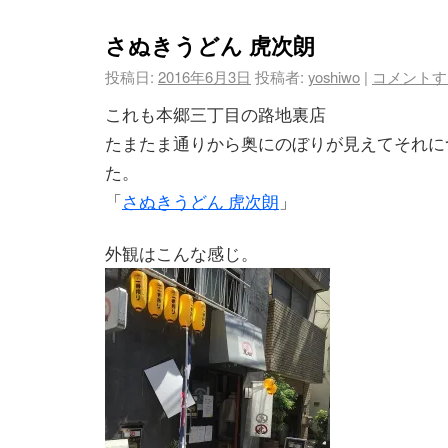
さぬきうどん 虎次朗
投稿日:
2016年6月3日
投稿者:
yoshiwo
|
コメントす
これも本郷三丁目の路地裏店
たまたま通りから奥にのぼりが見えてそれに
た。
「
さぬきうどん 虎次朗
」
外観はこんな感じ。