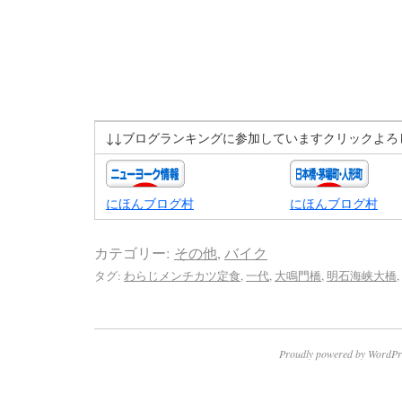
↓↓ブログランキングに参加していますクリックよろ
にほんブログ村
にほんブログ村
カテゴリー:
その他
,
バイク
タグ:
わらじメンチカツ定食
,
一代
,
大鳴門橋
,
明石海峡大橋
,
Proudly powered by WordPr