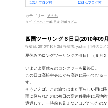
にほんブログ村
にほんブログ村
カテゴリー:
その他
タグ:
イーハトーボ
,
男衾
,
讃岐うどん
四国ツーリング６日目(2010年09月
投稿日:
2010年10月2日
投稿者:
yadmin
|
1件のコメ
夏休みのロングツーリングの６日目（９月２
いよいよ夏休みのロングツーも最終日。
この日は高松中央ICから高速に乗ってびゅ
す。
そういえば、この旅ではまだ雨らしい雨に降
雨に降られたのは初日の高速移動中に局地的
遭遇して、一時前も見えないほどだったのが