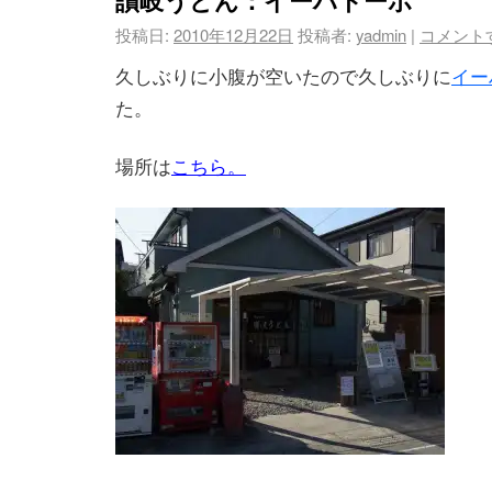
投稿日:
2010年12月22日
投稿者:
yadmin
|
コメント
久しぶりに小腹が空いたので久しぶりに
イー
た。
場所は
こちら。