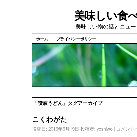
美味しい食
美味しい物の話とニュー
ホーム
プライバシーポリシー
「
讃岐うどん
」タグアーカイブ
こくわがた
投稿日:
2016年6月19日
投稿者:
yoshiwo
|
コメント