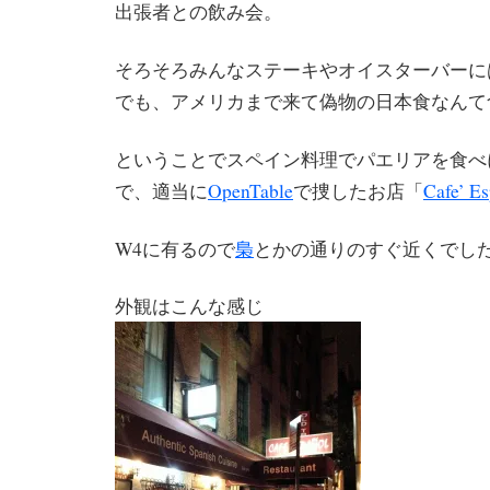
出張者との飲み会。
そろそろみんなステーキやオイスターバーに
でも、アメリカまで来て偽物の日本食なんて
ということでスペイン料理でパエリアを食べ
で、適当に
OpenTable
で捜したお店「
Cafe’ E
W4に有るので
梟
とかの通りのすぐ近くでし
外観はこんな感じ