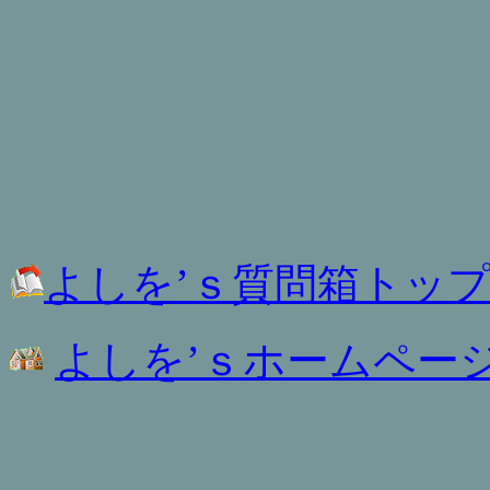
よしを’ｓ質問箱トッ
よしを’ｓホームペー