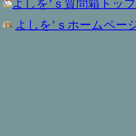
よしを’ｓ質問箱トッ
よしを’ｓホームペー