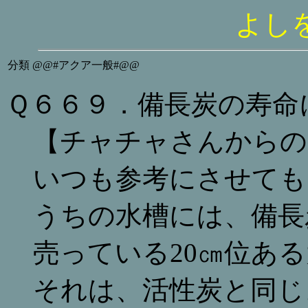
よし
分類
@@#アクア一般#@@
Ｑ６６９．備長炭の寿命
【チャチャさんからの
いつも参考にさせても
うちの水槽には、備長炭
売っている20㎝位あ
それは、活性炭と同じ