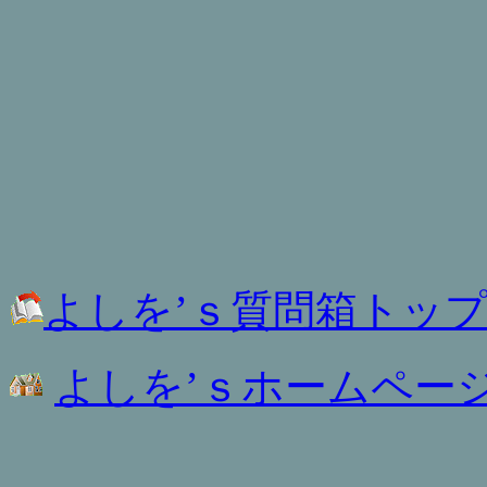
よしを’ｓ質問箱トッ
よしを’ｓホームペー