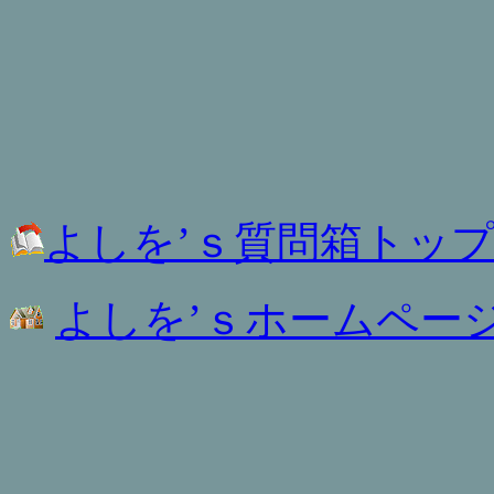
よしを’ｓ質問箱トッ
よしを’ｓホームペー