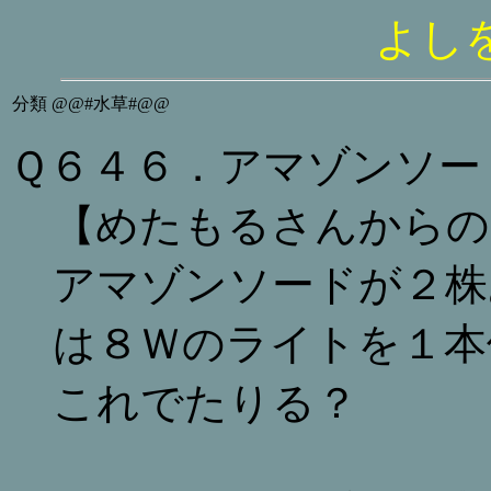
よし
分類
@@#水草#@@
Ｑ６４６．アマゾンソー
【めたもるさんからの
アマゾンソードが２株
は８Ｗのライトを１本
これでたりる？