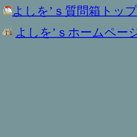
よしを’ｓ質問箱トッ
よしを’ｓホームペー