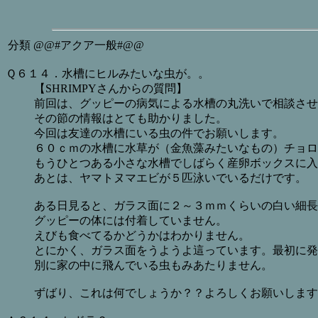
分類
@@#アクア一般#@@
Ｑ６１４．水槽にヒルみたいな虫が。。
【SHRIMPYさんからの質問】
前回は、グッピーの病気による水槽の丸洗いで相談させ
その節の情報はとても助かりました。
今回は友達の水槽にいる虫の件でお願いします。
６０ｃｍの水槽に水草が（金魚藻みたいなもの）チョロ
もうひとつある小さな水槽でしばらく産卵ボックスに入
あとは、ヤマトヌマエビが５匹泳いでいるだけです。
ある日見ると、ガラス面に２～３ｍｍくらいの白い細長
グッピーの体には付着していません。
えびも食べてるかどうかはわかりません。
とにかく、ガラス面をうようよ這っています。最初に発
別に家の中に飛んでいる虫もみあたりません。
ずばり、これは何でしょうか？？よろしくお願いします